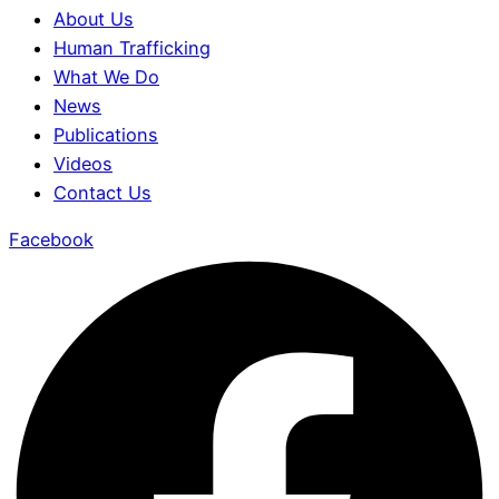
About Us
Human Trafficking
What We Do
News
Publications
Videos
Contact Us
Facebook