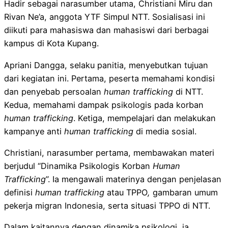
Hadir sebagai narasumber utama, Christiani Miru dan
Rivan Ne’a, anggota YTF Simpul NTT. Sosialisasi ini
diikuti para mahasiswa dan mahasiswi dari berbagai
kampus di Kota Kupang.
Apriani Dangga, selaku panitia, menyebutkan tujuan
dari kegiatan ini. Pertama, peserta memahami kondisi
dan penyebab persoalan
human trafficking
di NTT.
Kedua, memahami dampak psikologis pada korban
human trafficking
. Ketiga, mempelajari dan melakukan
kampanye anti
human trafficking
di media sosial.
Christiani, narasumber pertama, membawakan materi
berjudul “Dinamika Psikologis Korban
Human
Trafficking
”. Ia mengawali materinya dengan penjelasan
definisi
human trafficking
atau TPPO
,
gambaran umum
pekerja migran Indonesia, serta situasi TPPO di NTT.
Dalam kaitannya dengan dinamika psikologi, ia