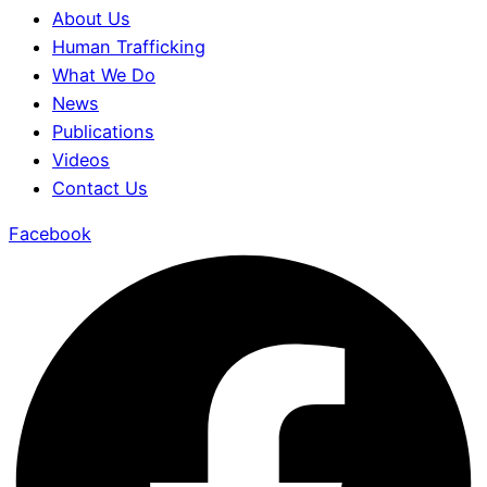
About Us
Human Trafficking
What We Do
News
Publications
Videos
Contact Us
Facebook