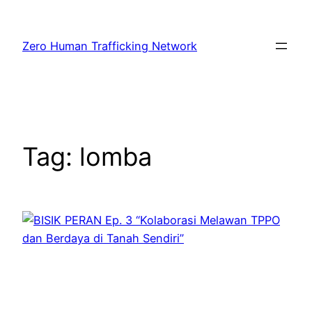
Lewati
ke
Zero Human Trafficking Network
konten
Tag:
lomba